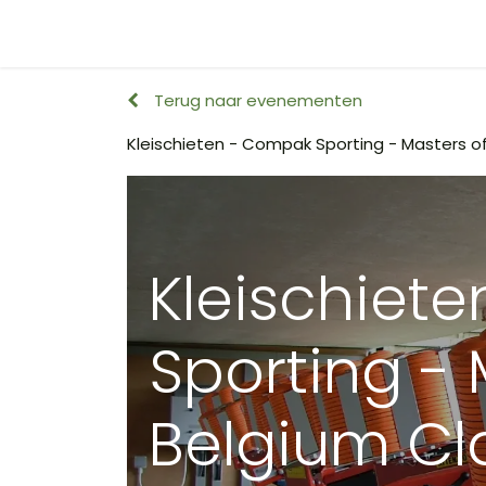
Startpagina
Surveys
Event Overview
H
Terug naar evenementen
Kleischieten - Compak Sporting - Masters of
Kleischiet
Sporting - 
Belgium Cl