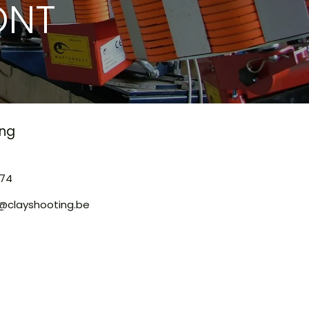
ONT
ing
.74
-v@clayshooting.be