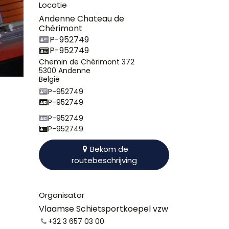
Locatie
Andenne Chateau de
Chérimont
P-952749
P-952749
Chemin de Chérimont 372
5300 Andenne
België
P-952749
P-952749
P-952749
P-952749
Bekom de
routebeschrijving
Organisator
Vlaamse Schietsportkoepel vzw
+32 3 657 03 00