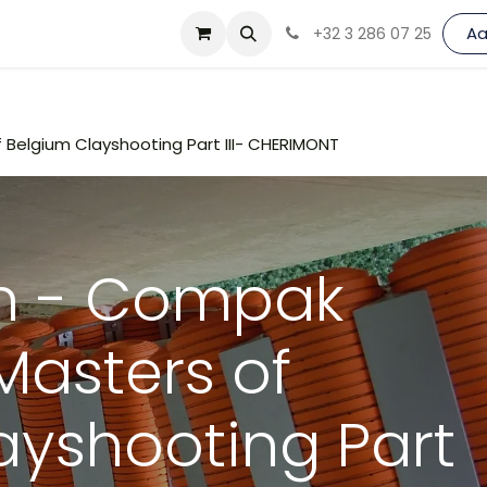
andteken List
A
+32 3 286 07 25
 Belgium Clayshooting Part III- CHERIMONT
en - Compak
Masters of
ayshooting Part